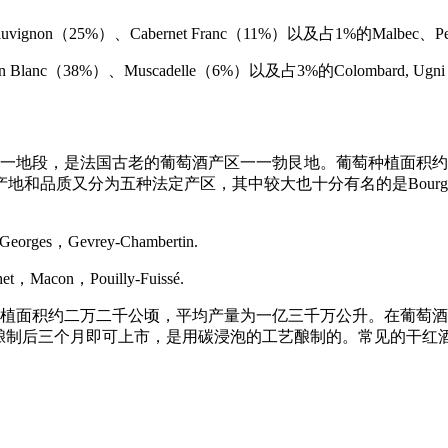
ignon（25%）、Cabernet Franc（11%）以及占1%的Malbec、P
（38%）、Muscadelle（6%）以及占3%的Colombard, Ugni Blanc,
一地段，是法国古老的葡萄酒产区一一勃艮地。葡萄种植面积约
质又分为五种法定产区，其中较大也十分有名的是Bourgogne
rges，Gevrey-Chambertin.
Macon，Pouilly-Fuissé.
植面积约二万二千公顷，平均产量为一亿三千万公升。在葡萄酒中，Be
制后三个月即可上市，是用碳浸泡的工艺酿制的。常见的干红酒名：Beaujolais，B
.