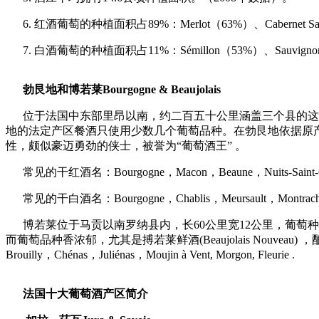
6. 红酒葡萄的种植面积占89%：Merlot（63%）、Cabernet Sauv
7. 白酒葡萄的种植面积占11%：Sémillon（53%）、Sauvignon Blanc
勃艮地和博若莱Bourgogne & Beaujolais
位于法国中东部里昂以南，约二百五十公里涵盖三个县的这
地的法定产区餐酒只使用少数几个葡萄品种。在勃艮地依据原产地和品
性，颇似豪迈勇劲的侠士，被誉为“葡萄酒王” 。
常见的干红酒名：Bourgogne，Macon，Beaune，Nuits-Saint-Geo
常见的干白酒名：Bourgogne，Chablis，Meursault，Montrachet，
博若莱位于马贡以南罗纳县内，长60公里宽12公里，葡萄种
而葡萄品种香浓郁，尤其是搏若莱鲜酒(Beaujolais Nouveau) ，酿
Brouilly，Chénas，Juliénas，Moujin à Vent, Morgon, Fleurie 
法国十大葡萄酒产区简介