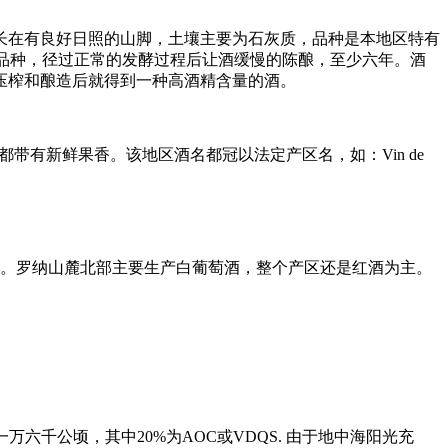
生长在有良好日照的山脚，土壤主要为石灰质，品种是本地区特有
gnin品种，径过正常的发酵过程后让酒缓慢的陈酿，至少六年。酒
压榨和酿造后就得到一种高酒精含量的酒。
都带有新鲜果香。该地区酒名都冠以法定产区名，如：Vin de
。罗纳山麓北部主要生产白葡萄酒，整个产区还是红酒为主。
万六千公顷，其中20%为AOC或VDQS. 由于地中海阳光充