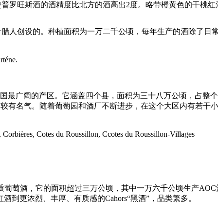
旺斯酒的酒精度比北方的酒高出2度。略带橙黄色的干桃红酒是最具特色的。常
希腊人创设的。种植面积为一万二千公顷，每年生产的酒除了日常餐酒外
téne.
阔的产区。它涵盖四个县，面积为三十八万公顷，占整个法国葡萄酒产区3
，天然甜酒也比较有名气。随着葡萄园和酒厂不断进步，在这个大区内有
ières, Cotes du Roussillon, Ccotes du Roussillon-Villages
各样优质葡萄酒，它的面积超过三万公顷，其中一万六千公顷生产A
zet的红酒到更浓烈、丰厚、有质感的Cahors“黑酒”，品类繁多。
，