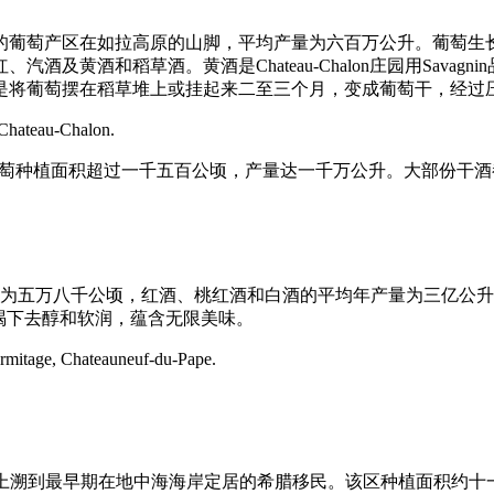
顷的葡萄产区在如拉高原的山脚，平均产量为六百万公升。葡萄
及黄酒和稻草酒。黄酒是Chateau-Chalon庄园用Sava
是将葡萄摆在稻草堆上或挂起来二至三个月，变成葡萄干，经过
Chateau-Chalon.
AOC葡萄种植面积超过一千五百公顷，产量达一千万公升。大部份干酒
为五万八千公顷，红酒、桃红酒和白酒的平均年产量为三亿公升
但喝下去醇和软润，蕴含无限美味。
tage, Chateauneuf-du-Pape.
区，可上溯到最早期在地中海海岸定居的希腊移民。该区种植面积约十一