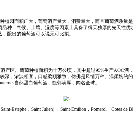
种植园面积广大，葡萄酒产量大，消费量大，而且葡萄酒质量是
萄品种、气候、土壤、湿度等因素上具备了得天独厚的先天性优越
艺，酿出的葡萄酒可以说无可比拟。
尔多葡萄酒产区。葡萄种植面积为十万公顷，其中超过95%生产AO
干酒，色泽较深，浓淡相宜，口感柔顺雅致，仿佛是风情万种、温柔婉
ternes自然甜白葡萄酒，馥郁满厚，闻名全球。
tephe，Saint Julien) ，Saint-Emilion，Pomerol，Cotes de Bla