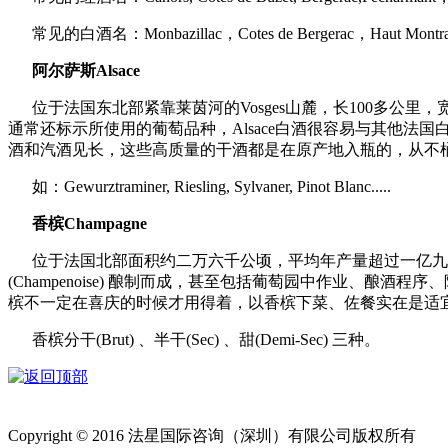
常见的白酒名：Monbazillac，Cotes de Bergerac，Haut Montra
阿尔萨斯Alsace
位于法国东北部紧靠莱茵河的Vosges山麓，长100多
通常还标示所使用的葡萄品种，Alsace白酒很容易与其他
酒和汽酒见长，这些高质量的干酒都是在原产地入瓶的，从不桶装
如：Gewurztraminer, Riesling, Sylvaner, Pinot Blanc.....
香槟Champagne
位于法国北部面积约二万六千公顷，平均年产量超过一亿九
(Champenoise) 酿制而成，甚至包括葡萄园中作业、
槟不一定在喜庆的时候才用得着，以香槟下菜、佐餐实在是适宜
香槟分干(Brut) 、半干(Sec) 、甜(Demi-Sec) 三种。
Copyright © 2016 法星国际咨询（深圳）有限公司版权所有